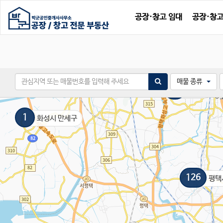
공장·창고 임대
공장·창고
매물 종류
10
오산시
1
화성시 만세구
126
평택