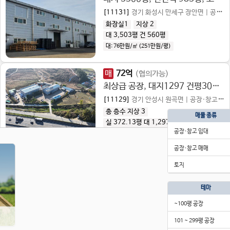
[11131]
경기 화성시 만세구 장안면
|
공장·창고 매매
화장실1
지상 2
대 3,503평
건 560평
대:
76만원/㎡
(
251만원/평
)
매
72
억
(협의가능)
최상급 공장, 대지1297 건평308 대형 공장, 고전력, 호이스트 2기, 광고판 있음, 공장등록 가능
[11129]
경기 안성시 원곡면
|
공장·창고 임대
총 층수 지상 3
매물 종류
실 372.13평
대 1,297평
건 308평
공장·창고 임대
실:585만원/㎡ (1,933만원/평)
대:
167.95만원/㎡
(
554.7만원/평
)
공장·창고 매매
보
1
억
월
1,100
만
토지
대지 999평, 연면적 457평, 가설천막 100평, 사무실있음, 단독마당
[11128]
경기 안성시 양성면
|
공장·창고 임대
테마
지상 2
대 1,000평
~100평 공장
101 ~ 299평 공장