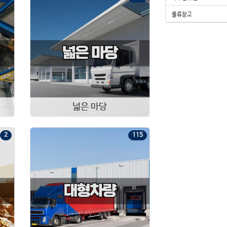
화장실1
총층 :
1
층
물류창고
보
2,200
만
월
220
만
대지 300평, 건평 약 110평, 민원소지없음, 대형차량진입 가능, 저렴한 신축 창고
[11123]
경기 안성시 미양면
|
공장·창고 임대
화장실1
지상 1
대 301평
건 109평
넓은 마당
매
15
억
5,000
(협의가능)
2
115
추천
건평169 연면적200 단독 공장, 마당넓음, 고전력, 호이스트, 공장등록 가능
[11122]
경기 평택시 청북읍
|
공장·창고 임대
총 층수 지상 2
실 199.83평
대 465평
건 169평
실:235만원/㎡ (775만원/평)
대:
100.85만원/㎡
(
333만원/평
)
보
2
억
월
4,100
만