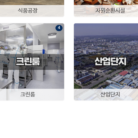
식품공장
자원순환시설
4
크린룸
산업단지