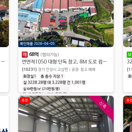
확인매물 2026-04-05
매
68
억
보
(협의가능)
건평169 연면적200 단독 공장, 마당넓음, 고전력, 호이스트, 공장등록 가능
연면적1050 대형 단독 창고, 8M 도로 접함, 주요 도로 접근성 좋음
3
[10231]
경기 안성시 고삼면
|
공장·창고 매매
[1
화장실1
총 층수 지상 1
화
실 3228.28평
대 3,228평
건 1,001평
실:64만원/㎡ (210만원/평)
대:
63.72만원/㎡
(
210.4만원/평
)
추천
추
신축