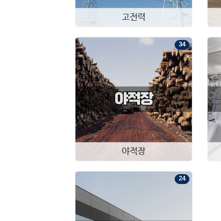
고전력
34
야적장
24