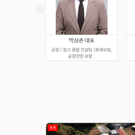
별 실장
박상준 대표
 / 확실한 조건 정
공장 / 창고 종합 컨설팅 (화재보험,
리
공장관련 보험 ..
추천