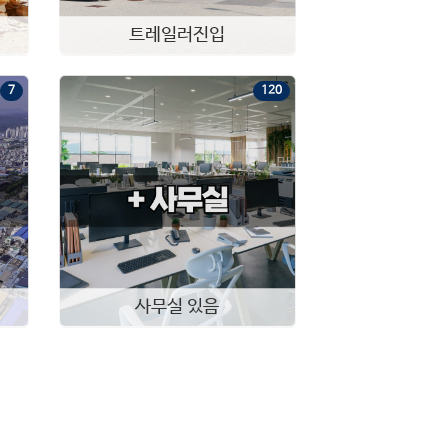
단독공장창고 임대, 캐노피 및 도크시설 완비, 고전력공장, 넓은 단독마당
트레일러진입
[11116]
경기 용인시 처인구 이동읍
|
공장·창고 임대
화장실1
대 8,891평
건 1,079평
7
120
매
68
억
(협의가능)
추천
연면적1050 대형 단독 창고, 8M 도로 접함, 주요 도로 접근성 좋음
[10231]
경기 안성시 고삼면
|
공장·창고 매매
화장실1
총 층수 지상 1
실 3228.28평
대 3,228평
건 1,001평
실:64만원/㎡ (210만원/평)
확인매물 2026-04-05
대:
63.72만원/㎡
(
210.4만원/평
)
사무실 있음
보
2,000
만
월
220
만
건물100평, 낮은 월세, 왕복 2차로 인접
[10578]
경기 안성시 원곡면
|
공장·창고 임대
화장실1
총 층수 지상 1
실 99.83평
대 752평
건 100평
2.2만원/평