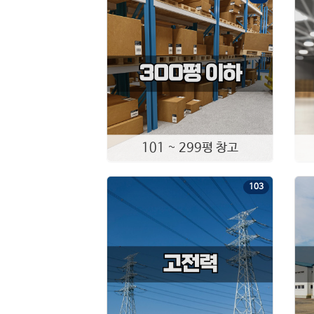
101 ~ 299평 창고
103