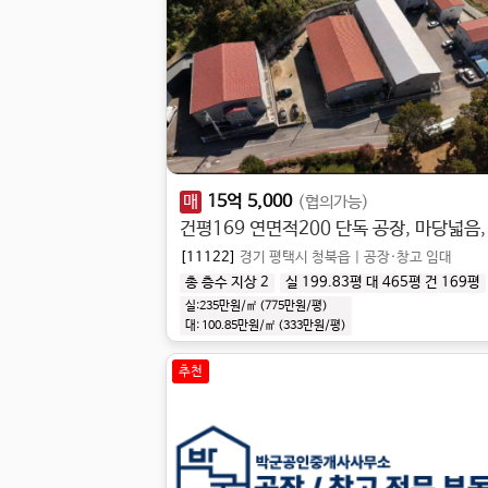
매
15
억
5,000
(협의가능)
[11122]
경기 평택시 청북읍
|
공장·창고 임대
총 층수 지상 2
실 199.83평
대 465평
건 169평
실:235만원/㎡ (775만원/평)
대:
100.85만원/㎡
(
333만원/평
)
추천