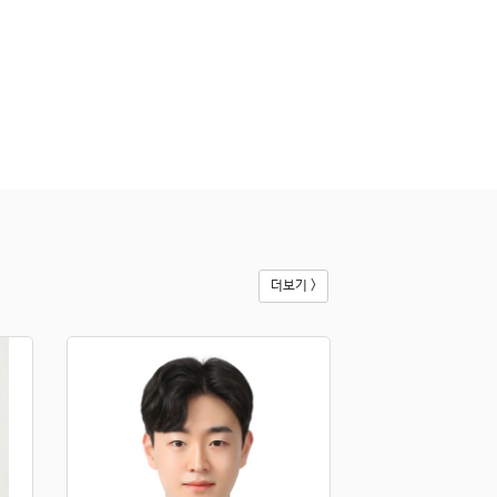
확인매물 2026-04-06
보
1,000
만
월
110
만
건물60평 소형 창고, 전력 충분, 소규모 제조장으로 활용 가능
[11117]
경기 안성시 원곡면
|
공장·창고 임대
화장실1
총 층수 지상 1
실 60.5평
대 1,488평
건 555평
1.8만원/평
확인매물 2026-04-06
보
7,000
만
월
700
만
(협의가능)
대지1200 건평278, 마당 넓음, 오수직관, 공장등록 가능
더보기 >
[10046]
경기 평택시 청북읍
|
공장·창고 임대
화장실1
총 층수 지상 1
실 278.06평
대 1,200평
건 278평
2.5만원/평
확인매물 2026-06-22
보
4,500
만
월
450
만
대지 986평, 연면적 150평, 민원 소지 없는 위치 마당 넓은 단독 공장(창고) 임대
[11120]
충남 천안시 서북구 직산읍
|
공장·창고 임대