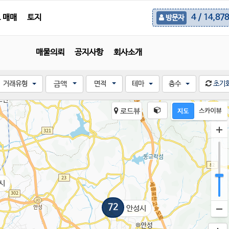
 매매
토지
4 / 14,878
방문자
매물의뢰
공지사항
회사소개
거래유형
금액
면적
테마
층수
초기
로드뷰
시
72
안성시