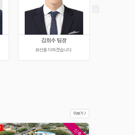
화장실1
1 지상 1
실 985.54평
대 986평
건 149평
0.5만원/평
보
1
억
월
990
만
추천
신축
김희수 팀장
최명주
320평 신축 단독 공장(사무동 별도)
최선을 다하겠습니다.
[11119]
경기 평택시 포승읍
모든 일에 최선
|
공장·창고 임대
화장실2
1 지상 1
대 937평
건 327평
보
1
억
3,000
월
1,300
만
(협의가능)
추천
토지1800평 건물300평 신축 대형 단독 공장, 넓은 마당, 야적장 용도 추천
[10947]
경기 화성시 향남읍
|
공장·창고 매매
화장실1
총 층수 지상 1
더보기 >
실 300.69평
대 1,800평
건 301평
4.3만원/평
천
신축