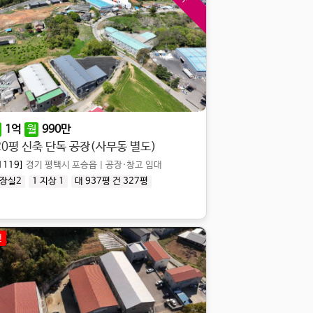
보
3,600
만
월
360
만
(협의가능)
추천
신축
건물118평 신축, 상수도, 오수직관, 식품 및 세탁업종 추천
[10965]
경기 평택시 청북읍
|
공장·창고 임대
화장실1
총 층수 지상 1
실 117.97평
대 410평
건 118평
3만원/평
매
60
억
(협의가능)
1
억
월
990
만
대지2526 연면적1015 대형 단독 공장, 물류창고 추천, 호이스트 4기
20평 신축 단독 공장(사무동 별도)
[10228]
충남 천안시 서북구 성환읍
|
공장·창고 매매
1119]
경기 평택시 포승읍
|
공장·창고 임대
총 층수 지상 3
장실2
1 지상 1
대 937평
건 327평
실 2526.18평
대 2,526평
건 901평
실:72만원/㎡ (237만원/평)
확인매물 2024-09-24
대:
71.85만원/㎡
(
237.3만원/평
)
천
보
2,000
만
월
150
만
(협의가능)
토지473평 건물143평 창고, 원삼SK하이닉스 인근, 월세 협의 가능
[11114]
경기 안성시 보개면
|
공장·창고 매매
화장실1
총 층수 지상 1
실 143.13평
대 464평
건 143평
토 464평