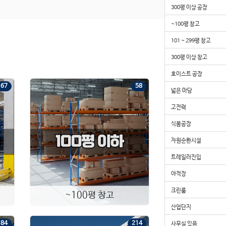
300평 이상 공장
보
3,000
만
월
300
만
~100평 창고
건물108평, 브레인시티 인근, 넓은 마당
101 ~ 299평 창고
[11099]
경기 평택시 도일동
|
공장·창고 임대
화장실1
총 층수 지상 1
300평 이상 창고
실 108.14평
대 227평
건 108평
호이스트 공장
2.8만원/평
67
58
넓은 마당
보
8,000
만
월
800
만
(협의가능)
고전력
건물332평 대형 공장, 고전력, 넓은 마당
식품공장
[11127]
경기 안성시 양성면
|
공장·창고 임대
화장실1
관리비20
총 층수 지상 1
자원순환시설
실 332.75평
대 6,123평
건 333평
트레일러진입
2.4만원/평
야적장
보
5,000
만
월
600
만
크린룸
~100평 창고
대지 1000평, 건축면적 300평, 내부화장실, 내부사무실(설치 지원), 층고 처마기준6m
산업단지
[11126]
경기 안성시 삼죽면
|
공장·창고 임대
84
214
사무실 있음