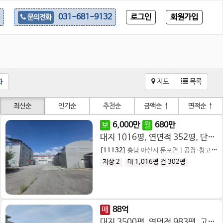
로그인
회원가입
031-681-9132
문의전화
화
지도
목록
최신순
인기순
추천순
금액순
↑
면적순
↑
보
6,000
만
월
680
만
대지 1016평, 연면적 352평, 단독마당, 사무실 있음, 대형차량 진출입 및 회차 가능
[11132]
충남 아산시 둔포면
|
공장·창고 임대
지상 2
대 1,016평
건 302평
매
88
억
대지 3500평, 연먼적 983평, 고전력, 넓은 단독마당, 자동차업계 추천, 투자용 추천