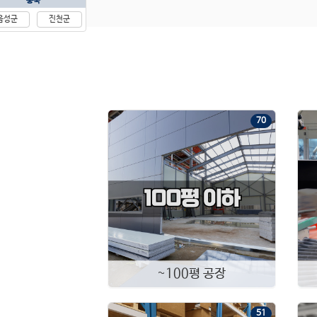
충북
음성군
진천군
70
~100평 공장
51