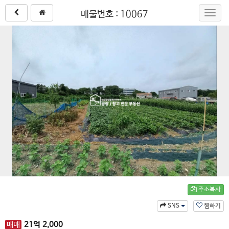
매물번호 : 10067
Toggl
navig
주소복사
SNS
찜하기
매매
21
억
2,000