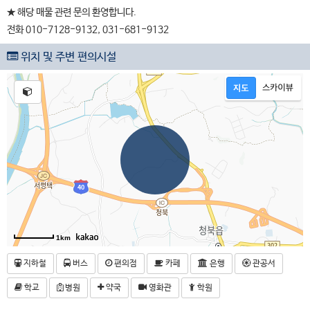
★ 해당 매물 관련 문의 환영합니다.
전화 010-7128-9132, 031-681-9132
위치 및 주변 편의시설
1km
지하철
버스
편의점
카페
은행
관공서
학교
병원
약국
영화관
학원