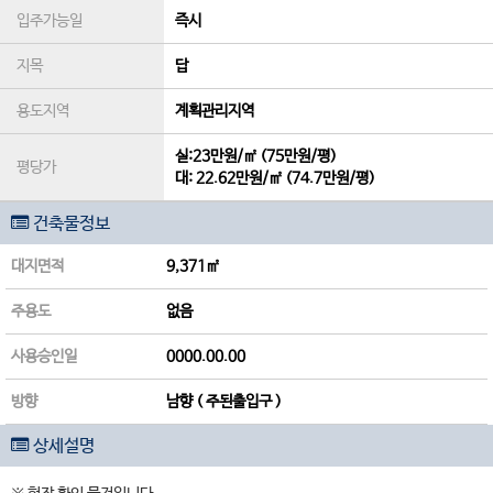
입주가능일
즉시
지목
답
용도지역
계획관리지역
실:23만원/㎡ (75만원/평)
평당가
대:
22.62만원/㎡
(
74.7만원/평
)
건축물정보
대지면적
9,371㎡
주용도
없음
사용승인일
0000.00.00
방향
남향 ( 주된출입구 )
상세설명