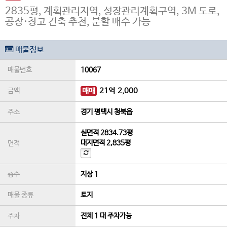
2835평, 계획관리지역, 성장관리계획구역, 3M 도로,
공장·창고 건축 추천, 분할 매수 가능
매물정보
매물번호
10067
금액
매매
21
억
2,000
주소
경기 평택시 청북읍
실면적
2834.73평
대지면적
2,835평
면적
층수
지상 1
매물 종류
토지
주차
전체 1 대 주차가능