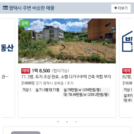
평택시 주변 비슷한 매물
더보기
급매
매매
1
억
8,500
(협의가능)
매매
토지211평, 계획관리지역, 성장관리계획구역(성장관리형), 3M 도로 접함
71.3평, 토지 조성 완료, 소형 다가구주택 건축 적합 부지
82평,
[10065]
경기 평택시 청북읍
|
토지
[10283
지상 1
실 71.3평
대 71평
실:78만원/㎡ (259만원/평)
지상 1
대:
78.49만원/㎡
(
259.2만원/평
)
실:81
대:
81