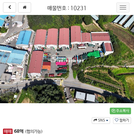
매물번호 : 10231
Toggl
navig
주소복사
SNS
찜하기
매매
68
억
(협의가능)