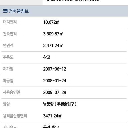
건축물정보
대지면적
10,672㎡
건축면적
3,309.87㎡
연면적
3,471.24㎡
주용도
창고
허가일
2007-06-12
착공일
2008-01-24
사용승인일
2009-07-29
방향
남동향 ( 주된출입구 )
용적률산정면적
3471.24㎡
기타용도
공장, 창고