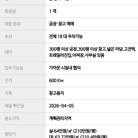
화장실
1 개
매물 종류
공장·창고 매매
주차
전체 18 대 주차가능
300평 이상 공장,300평 이상 창고,넓은 마당,고전력,
테마
트레일러진입,야적장,사무실 있음
입주가능일
가까운 시일내 협의
전기
600 Kw
지목
창고용지
매물 확인일
2026-04-05
용도지역
계획관리지역
실:64만원/㎡ (210만원/평)
평당가
대:
63.72만원/㎡
(
210.4만원/평
)