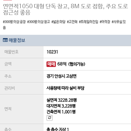
연면적1050 대형 단독 창고, 8M 도로 접함, 주요 도로
접근성 좋음
#300평 이상 공장
#300평 이상 창고
#넓은 마당
#고전력
#트레일러진입
#야적장
#사무실 있
음
매물정보
매물번호
10231
금액
매매
68
억
(협의가능)
주소
경기 안성시 고삼면
관리비
사용량에 따라 실비 부담
실면적
3228.28평
대지면적
3,228평
면적
건축면적
1,001평
층수
총 층수 지상 1