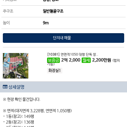
주구조
일반철골구조
높이
9m
단지내 매물
[10381]
연면적1050 대형 단독 창..
보증금
2
억
2,000
월세
2,200
만원
(협의
가능)
화장실1
상세설명
※ 현장 확인 물건입니다.
※ 면적(대지면적 3,228평, 연면적 1,050평)
- 1동(창고): 149평
- 2동(창고): 136평