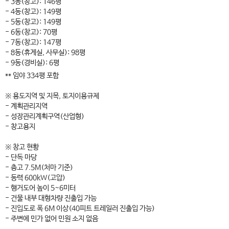
- 3동(창고): 146평
- 4동(창고): 149평
- 5동(창고): 149평
- 6동(창고): 70평
- 7동(창고): 147평
- 8동(휴게실, 사무실): 98평
- 9동(경비실): 6평
** 임야 334평 포함
※ 용도지역 및 지목, 토지이용규제
- 계획관리지역
- 성장관리계획구역(산업형)
- 창고용지
※ 창고 현황
- 단독 마당
- 층고 7.5M(처마 기준)
- 동력 600kW(고압)
- 행거도어 높이 5~6미터
- 건물 내부 대형차량 진출입 가능
- 진입도로 폭 6M 이상(40피트 트레일러 진출입 가능)
- 주변에 민가 없어 민원 소지 없음