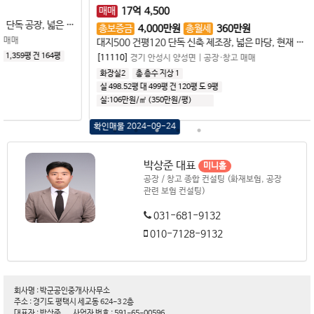
매매
17
억
4,500
매매
대지1359평 건물164평 연면적220평 단독 공장, 넓은 마당
총보증금
4,000
만원
총월세
360
만원
[10111
대지500 건평120 단독 신축 제조장, 넓은 마당, 현재 임차인 있음
64평
총 층수
[11110]
경기 안성시 양성면
|
공장·창고 매매
실:372
화장실2
총 층수 지상 1
대:
77
실 498.52평
대 499평
건 120평
도 9평
실:106만원/㎡ (350만원/평)
대:
105.89만원/㎡
(
349.7만원/평
)
확인매물 2024-09-24
박상준 대표
미니홈
공장 / 창고 종합 컨설팅 (화재보험, 공장
관련 보험 컨설팅)
031-681-9132
010-7128-9132
회사명 : 박군공인중개사사무소
주소 : 경기도 평택시 세교동 624-3 2층
대표자 : 박상준
사업자 번호 : 591-65-00596