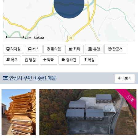
1km
지하철
버스
편의점
카페
은행
관공서
학교
병원
약국
영화관
학원
안성시 주변 비슷한 매물
더보기
신축