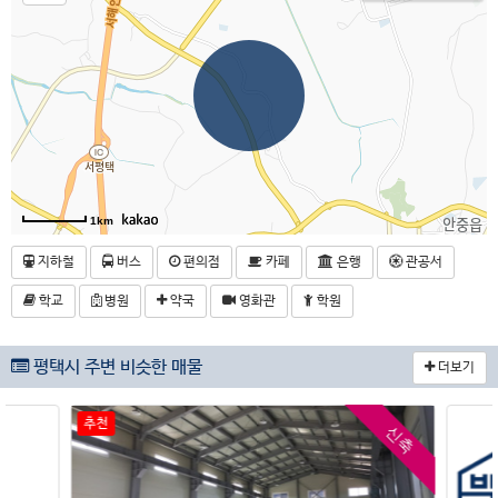
1km
지하철
버스
편의점
카페
은행
관공서
학교
병원
약국
영화관
학원
평택시 주변 비슷한 매물
더보기
추천
신축