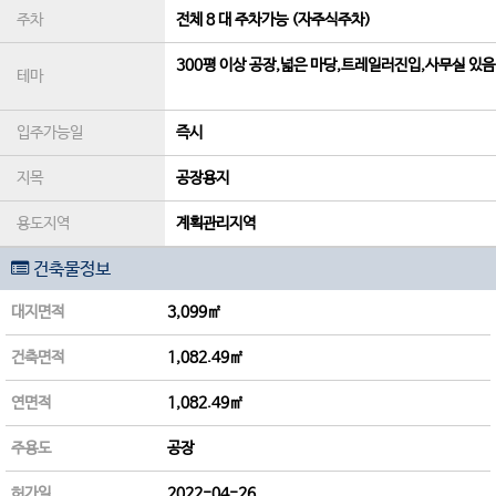
주차
전체 8 대 주차가능 (자주식주차)
300평 이상 공장,넓은 마당,트레일러진입,사무실 있음
테마
입주가능일
즉시
지목
공장용지
용도지역
계획관리지역
건축물정보
대지면적
3,099㎡
건축면적
1,082.49㎡
연면적
1,082.49㎡
주용도
공장
허가일
2022-04-26