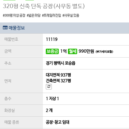
320평 신축 단독 공장(사무동 별도)
#300평 이상 공장
#넓은 마당
#트레일러진입
#사무실 있음
매물정보
매물번호
11119
금액
보증금
1
억
월세
990
만원
(부가세미포함)
주소
경기 평택시 포승읍
대지면적
937평
건축면적
327평
면적
층수
1 지상 1
화장실
2 개
매물 종류
공장·창고 임대