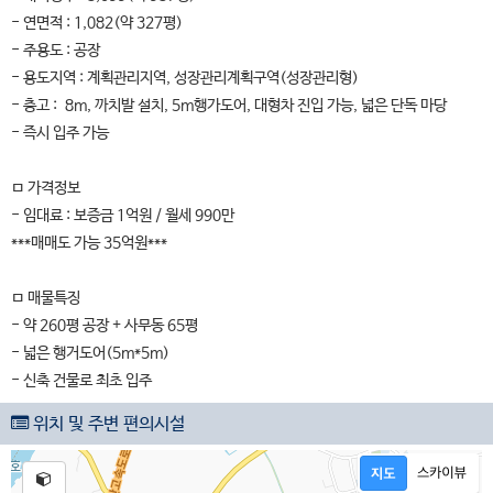
- 연면적 : 1,082(약 327평)
- 주용도 : 공장
- 용도지역 : 계획관리지역, 성장관리계획구역(성장관리형)
- 층고 : 8m, 까치발 설치, 5m행가도어, 대형차 진입 가능, 넓은 단독 마당
- 즉시 입주 가능
ㅁ 가격정보
- 임대료 : 보증금 1억원 / 월세 990만
***매매도 가능 35억원***
ㅁ 매물특징
- 약 260평 공장 + 사무동 65평
- 넓은 행거도어(5m*5m)
- 신축 건물로 최초 입주
위치 및 주변 편의시설