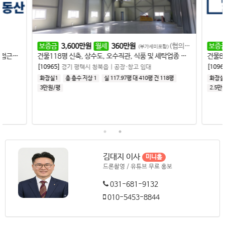
보증금
3,600
만원
월세
360
만원
(협의가능)
보증금
(부가세미포함)
건물80평 준신축 소형 창고, 넓은 마당, 주요 도로 접근성 좋음, 단독 마당
건물118평 신축, 상수도, 오수직관, 식품 및 세탁업종 추천
[10965]
경기 평택시 청북읍
|
공장·창고 임대
[10968
화장실1
총 층수 지상 1
실 117.97평
대 410평
건 118평
화장실
3만원/평
2.5만
김대지 이사
미니홈
드론촬영 / 유튜브 무료 홍보
031-681-9132
010-5453-8844