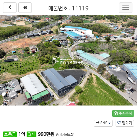
매물번호 : 11119
Toggl
navig
주소복사
SNS
찜하기
보증금
1
억
월세
990
만원
(부가세미포함)