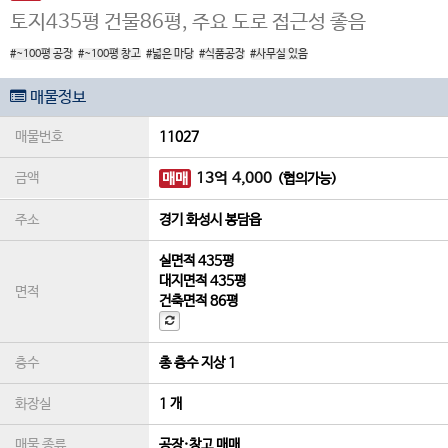
토지435평 건물86평, 주요 도로 접근성 좋음
#~100평 공장
#~100평 창고
#넓은 마당
#식품공장
#사무실 있음
매물정보
매물번호
11027
금액
매매
13
억
4,000
(협의가능)
주소
경기 화성시 봉담읍
실면적
435평
대지면적
435평
면적
건축면적
86평
층수
총 층수 지상 1
화장실
1 개
매물 종류
공장·창고 매매