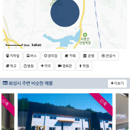
1km
지하철
버스
편의점
카페
은행
관공서
학교
병원
약국
영화관
학원
화성시 주변 비슷한 매물
더보기
신축
신축