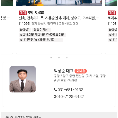
매매
9
억
5,400
매매
토지217평 건물60평, 신축, 상수도, 오수직관, 식품 및 세탁업종 추천
신축, 건축허가 득, 사용승인 후 매매, 상수도, 오수직관, 식품공장, 10M 도로
[11026]
경기 화성시 팔탄면
|
공장·창고 매매
[11034
화장실1
총 층수 지상 1
화장실
실 248.05평
대 248평
건 60평
도 23평
실 441
실:116만원/㎡ (384만원/평)
실:11
대:
116.34만원/㎡
(
384.2만원/평
)
대:
10
박상준 대표
미니홈
공장 / 창고 종합 컨설팅 (화재보험, 공장
관련 보험 컨설팅)
031-681-9132
010-7128-9132