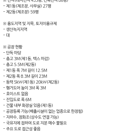
※ 면적(대지면적 435평, 건축면적 86평)
- 제1동(제조장, 사무실) 27평
- 제2동(제조장) 59평
※ 용도지역 및 지목, 토지이용규제
- 생산녹지지역
- 대
※ 공장 현황
- 단독 마당
- 층고 3M(제1동, 텍스 마감)
- 층고 5.5M(제2동)
- 제1동 폭 7M 길이 12.5M
- 제2동 폭 8.3M 길이 23M
- 동력 5kW(제1동) 20kW(제2동)
- 행거도어 높이 3M 폭 3M
- 호이스트 없음
- 진입도로 폭 6M
- 건물 내부 화장실 있음(제1동)
- 공장등록 가능(배출시설이 없는 업종으로 한정됨)
- 지하수, 정화조(상수도 연결 가능)
- 국유지에 접하여 도로 지분 매수 불필요
- 주요 도로 접근성 좋음