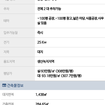
주차
전체 2 대 주차가능
~100평 공장,~100평 창고,넓은 마당,식품공장,사무
테마
실 있음
입주가능일
즉시
전기
25 Kw
지목
대지
용도지역
생산녹지지역
실:93만원/㎡ (308만원/평)
평당가
대:
93.18만원/㎡
(
307.7만원/평
)
건축물정보
대지면적
1,438㎡
건축면적
284.65㎡