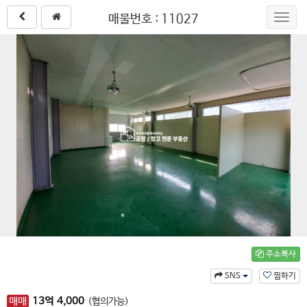
매물번호 : 11027
Toggl
navig
주소복사
SNS
찜하기
매매
13
억
4,000
(협의가능)