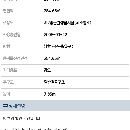
연면적
284.65㎡
주용도
제2종근린생활시설(제조업소)
사용승인일
2008-03-12
방향
남향 (주된출입구 )
용적률산정면적
284.65㎡
기타용도
창고
주구조
일반철골구조
높이
7.35m
상세설명
※ 현장 확인 물건입니다.