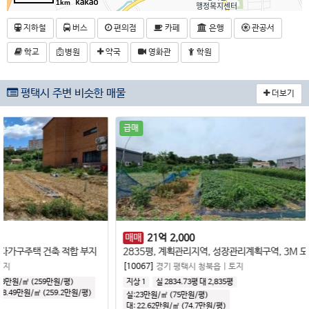
1km
지하철
버스
편의점
카페
은행
관공서
학교
병원
약국
영화관
학원
평택시 주변 비슷한 매물
더보기
급매
매매
21
억
2,000
매매
적합 부지
2835평, 계획관리지역, 성장관리계획구역, 3M 도로, 공장·창고 건축 추천, 분할 매수 가능
82평
[10067]
경기 평택시 청북읍
|
토지
[1028
)
지상 1
실 2834.73평
대 2,835평
지상 1
만원/평
)
실:23만원/㎡ (75만원/평)
실:81
대:
22.62만원/㎡
(
74.7만원/평
)
대:
8