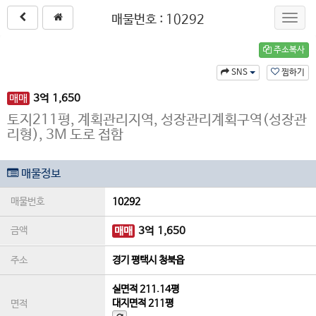
매물번호 : 10292
Toggl
navig
주소복사
SNS
찜하기
매매
3
억
1,650
토지211평, 계획관리지역, 성장관리계획구역(성장관
리형), 3M 도로 접함
매물정보
매물번호
10292
금액
매매
3
억
1,650
주소
경기 평택시 청북읍
실면적
211.14평
대지면적
211평
면적