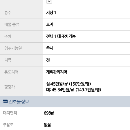
층수
지상 1
매물 종류
토지
주차
전체 1 대 주차가능
입주가능일
즉시
지목
전
용도지역
계획관리지역
실:45만원/㎡ (150만원/평)
평당가
대:
45.34만원/㎡
(
149.7만원/평
)
건축물정보
대지면적
698㎡
주용도
없음