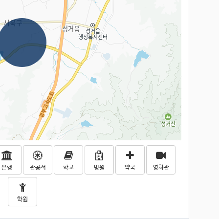
은행
관공서
학교
병원
약국
영화관
학원