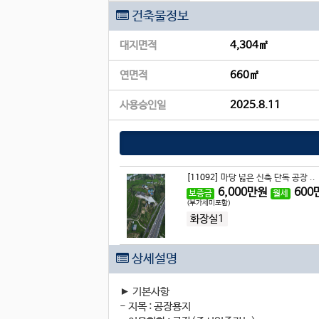
건축물정보
대지면적
4,304㎡
연면적
660㎡
사용승인일
2025.8.11
[11092]
마당 넓은 신축 단독 공장 ..
6,000
만원
600
보증금
월세
(부가세미포함)
화장실1
상세설명
► 기본사항
- 지목 : 공장용지