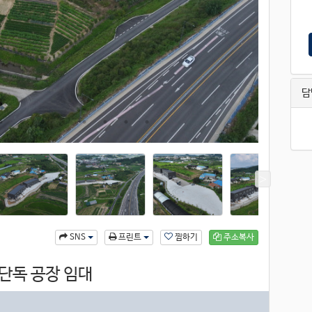
담
찜하기
주소복사
SNS
프린트
 단독 공장 임대