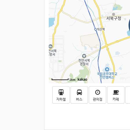
1km
지하철
버스
편의점
카페