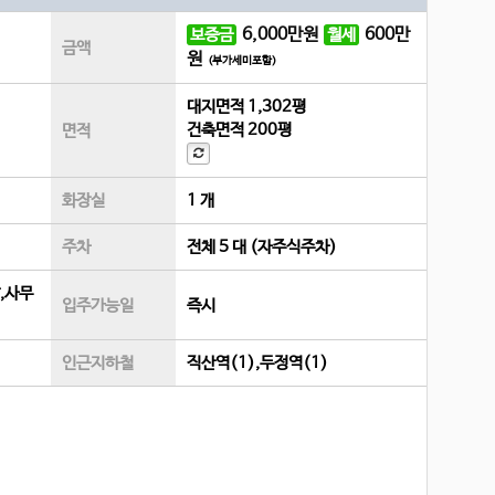
6,000
만원
600
만
보증금
월세
금액
원
(부가세미포함)
대지면적
1,302평
건축면적
200평
면적
화장실
1 개
주차
전체 5 대 (자주식주차)
당,사무
입주가능일
즉시
인근지하철
직산역(1),두정역(1)