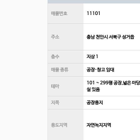
매물번호
11101
주소
충남 천안시 서북구 성거읍
층수
지상 1
매물 종류
공장·창고 임대
101 ~ 299평 공장,넓은 마
테마
실 있음
지목
공장용지
용도지역
자연녹지지역