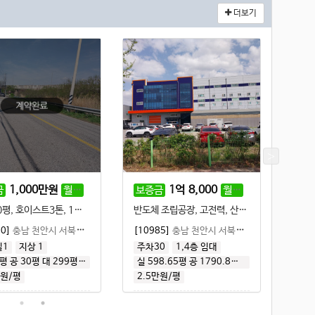
더보기
1,000
만원
80
만원
1
억
8,000
1,500
만원
금
월세
보증금
월세
권리
포함)
(부가세미포함)
(부
보증
건물30평, 호이스트3톤, 1번국도 1분이내
반도체 조립공장, 고전력, 산업단지내, 기숙사, 마당넓음, 넓은주차공간
300
 임대
90]
충남 천안시 서북구 성거읍
|
공장·창고 임대
[10985]
충남 천안시 서북구 직산읍
|
공장·창
실1
지상 1
주차30
1,4층 임대
0평
공 30평
대 299평
건 58평
실 598.65평
공 1790.8평
대 1,791평
[110
만원/평
2.5만원/평
화장
실 1
2.