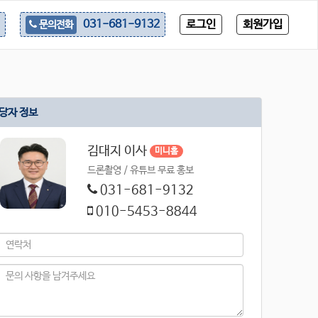
로그인
회원가입
031-681-9132
문의전화
당자 정보
김대지 이사
미니홈
드론촬영 / 유튜브 무료 홍보
031-681-9132
010-5453-8844