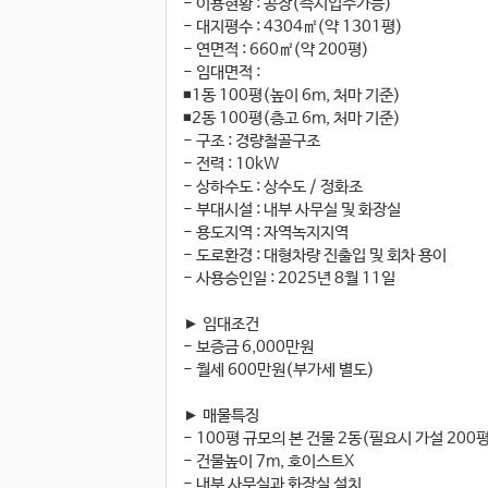
- 이용현황 : 공장(즉시입주가능)
- 대지평수 : 4304㎡(약 1301평)
- 연면적 : 660㎡(약 200평)
- 임대면적 :
◾1동 100평(높이 6m, 처마 기준)
◾2동 100평(층고 6m, 처마 기준)
- 구조 : 경량철골구조
- 전력 : 10kW
- 상하수도 : 상수도 / 정화조
- 부대시설 : 내부 사무실 및 화장실
- 용도지역 : 자역녹지지역
- 도로환경 : 대형차량 진출입 및 회차 용이
- 사용승인일 : 2025년 8월 11일
► 임대조건
- 보증금 6,000만원
- 월세 600만원(부가세 별도)
► 매물특징
- 100평 규모의 본 건물 2동(필요시 가설 200
- 건물높이 7m, 호이스트X
- 내부 사무실과 화장실 설치