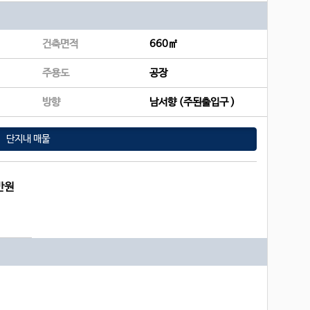
건축면적
660㎡
주용도
공장
방향
남서향 (주된출입구 )
단지내 매물
만원