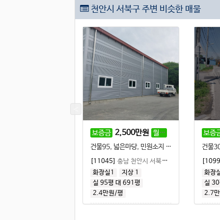
천안시 서북구 주변 비슷한 매물
3,000
만원
300
만원
2,500
만원
230
만원
월세
보증금
월세
보증
함)
(부가세미포함)
(부가세미
신축, 대형차 진입, 단독공장, 민원소지 적음
건물95, 넓은마당, 민원소지 적음
임대
9]
충남 천안시 서북구 직산읍
|
공장·창고 임대
[11045]
충남 천안시 서북구 직산읍
|
공장·창고
[109
1
지상 1
화장실1
지상 1
화장
.29평
대 475평
실 95평
대 691평
실 3
원/평
2.4만원/평
2.7