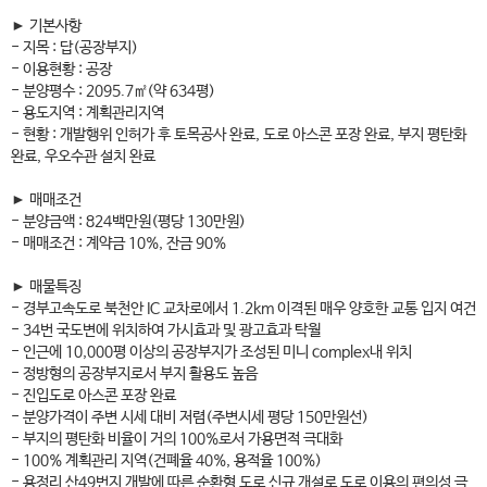
► 기본사항
- 지목 : 답(공장부지)
- 이용현황 : 공장
- 분양평수 : 2095.7㎡(약 634평)
- 용도지역 : 계획관리지역
- 현황 : 개발행위 인허가 후 토목공사 완료, 도로 아스콘 포장 완료, 부지 평탄화
완료, 우오수관 설치 완료
► 매매조건
- 분양금액 : 824백만원(평당 130만원)
- 매매조건 : 계약금 10%, 잔금 90%
► 매물특징
- 경부고속도로 북천안 IC 교차로에서 1.2km 이격된 매우 양호한 교통 입지 여건
- 34번 국도변에 위치하여 가시효과 및 광고효과 탁월
- 인근에 10,000평 이상의 공장부지가 조성된 미니 complex내 위치
- 정방형의 공장부지로서 부지 활용도 높음
- 진입도로 아스콘 포장 완료
- 분양가격이 주변 시세 대비 저렴(주변시세 평당 150만원선)
- 부지의 평탄화 비율이 거의 100%로서 가용면적 극대화
- 100% 계획관리 지역(건폐율 40%, 용적율 100%)
- 용정리 산49번지 개발에 따른 순환형 도로 신규 개설로 도로 이용의 편의성 극