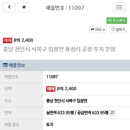
매물번호 : 11097
Toggl
navig
주소복사
SNS
찜하기
매매
8
억
2,400
충남 천안시 서북구 입장면 용정리 공장 부지 분양
매물정보
매물번호
11097
금액
매매
8
억
2,400
주소
충남 천안시 서북구 입장면
면적
실면적
633.95평
/
공급면적
633.95평
매물 종류
토지