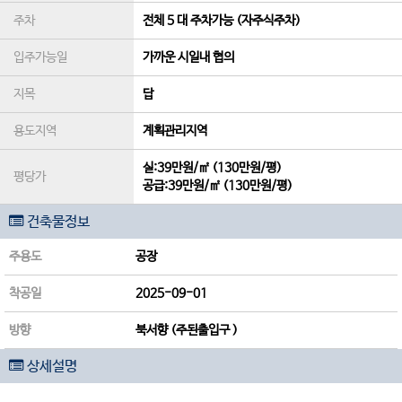
주차
전체 5 대 주차가능 (자주식주차)
입주가능일
가까운 시일내 협의
지목
답
용도지역
계획관리지역
실:39만원/㎡ (130만원/평)
평당가
공급:39만원/㎡ (130만원/평)
건축물정보
주용도
공장
착공일
2025-09-01
방향
북서향 (주된출입구 )
상세설명