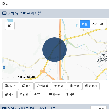
대화
위치 및 주변 편의시설
1km
지하철
버스
편의점
카페
은행
관공서
학교
병원
약국
영화관
학원