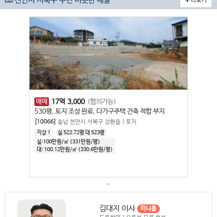
천안시 서북구 주변 비슷한 매물
더보기
매매
17
억
3,000
(협의가능)
530평, 토지 조성 완료, 다가구주택 건축 적합 부지
[10066]
충남 천안시 서북구 성환읍
|
토지
지상 1
실 522.72평
대 523평
실:100만원/㎡ (331만원/평)
대:
100.12만원/㎡
(
330.6만원/평
)
김대지 이사
미니홈