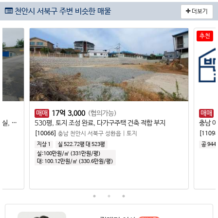
천안시 서북구 주변 비슷한 매물
더보기
추천
매매
17
억
3,000
(협의가능)
매매
500평 규모,나대지, 주차장, 야적장, 컨테이너 사무실, 2차선 도로 연접
530평, 토지 조성 완료, 다가구주택 건축 적합 부지
충남 
[10066]
충남 천안시 서북구 성환읍
|
토지
[11098
지상 1
실 522.72평
대 523평
공 944
실:100만원/㎡ (331만원/평)
대:
100.12만원/㎡
(
330.6만원/평
)