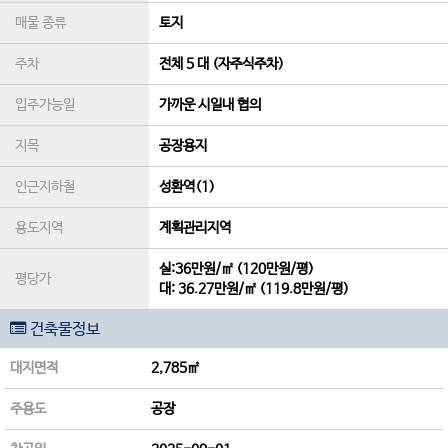
매물 종류
토지
주차
전체 5 대 (자주식주차)
입주가능일
가까운 시일내 협의
지목
공장용지
인근지하철
성환역(1)
용도지역
계획관리지역
실:36만원/㎡ (120만원/평)
평당가
대:
36.27만원/㎡
(
119.8만원/평
)
건축물정보
대지면적
2,785㎡
주용도
공장