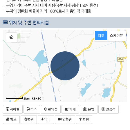
- 분양가격이 주변 시세 대비 저렴(주변시세 평당 150만원선)
- 부지의 평탄화 비율이 거의 100%로서 가용면적 극대화
위치 및 주변 편의시설
1km
지하철
버스
편의점
카페
은행
관공서
학교
병원
약국
영화관
학원