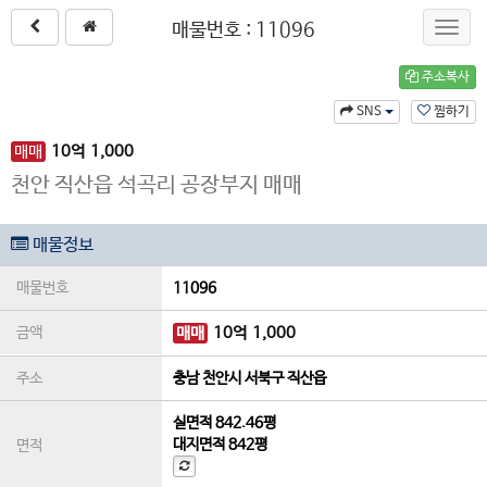
매물번호 : 11096
Toggl
navig
주소복사
SNS
찜하기
매매
10
억
1,000
천안 직산읍 석곡리 공장부지 매매
매물정보
매물번호
11096
금액
매매
10
억
1,000
주소
충남 천안시 서북구 직산읍
실면적
842.46평
대지면적
842평
면적