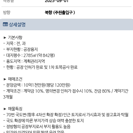
착공일
2025-09-01
방향
북향 (주된출입구 )
상세설명
► 기본사항
- 지목 : 전, 과
- 부지현황 : 공장용지
- 대지평수 : 2785㎡(약 842평)
- 용도지역 : 계획관리지역
- 현황 : 공장 인허가 완료 및 1차 토목공사 완료
► 매매조건
- 분양금액 : 10억1천만원(평당 120만원)
- 계약조건 : 계약금 10%, 명의변경 인허가 접수시 10%, 잔금 80% / 계약기간
3개월
► 매물특징
- 70번 국도변(향후 4차선 확장 확정)인근 토지로서 가시효과 및 광고효과 탁월
- 국도 확장에 따른 부지가격 상승 여력 충분한 토지
- 정방형의 공장부지로서 부지 활용도 높음
- 민가와 이격되어 민원 발생 우려 없음