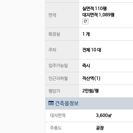
실면적
110평
대지면적
1,089평
면적
화장실
1 개
주차
전체 10 대
입주가능일
즉시
인근지하철
직산역(1)
2만원/평
평당가
건축물정보
대지면적
3,600㎡
주용도
공장