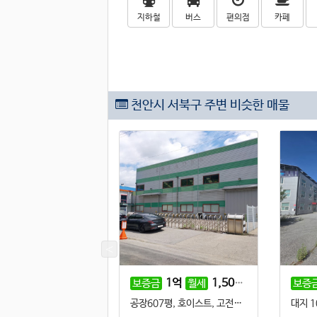
지하철
버스
편의점
카페
천안시 서북구 주변 비슷한 매물
8,000
만원
800
만원
1
억
1,500
만원
월세
보증금
월세
보증
함)
(부가세미포함)
(부가세미포함)
건물270평, 호이스트5t, 전력100kw, 넓은 마당, 단독 공장, 민원소지 적음
공장607평, 호이스트, 고전력, 사무실, 일반공업지역, 트레일러진입