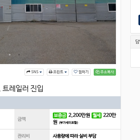
담
찜하기
주소복사
SNS
프린트
, 트레일러 진입
2,200
만원
220
만
보증금
월세
금액
원
(부가세미포함)
관리비
사용량에 따라 실비 부담