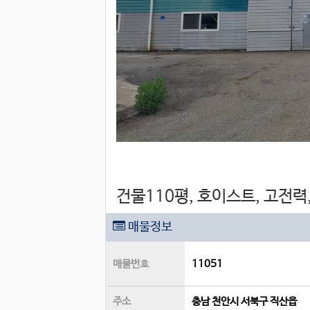
건물110평, 호이스트, 고전력
매물정보
매물번호
11051
주소
충남 천안시 서북구 직산읍