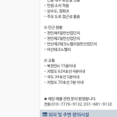
- 건물 내부 화장실 있음
- 민원 소지 적음
- 상수도, 정화조
- 주요 도로 접근성 좋음
※ 인근 현황
- 천안제4일반산업단지
- 천안제2일반산업단지
- 안산제2테크노벨리일반산업단지
- 아산테크노벨리
※ 교통
- 북천안ic 15분이내
- 지방도 624호선 4분이내
- 국도 34호선 5분이내
- 지방도 70호선 3분 이내
★ 해당 매물 관련 문의 환영합니다.
전화 010-7776-9132, 031-681-9132
위치 및 주변 편의시설