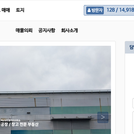
 매매
토지
128 / 14,918
방문자
매물의뢰
공지사항
회사소개
담