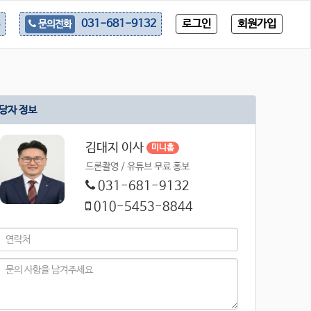
로그인
회원가입
031-681-9132
문의전화
당자 정보
김대지 이사
미니홈
드론촬영 / 유튜브 무료 홍보
031-681-9132
010-5453-8844