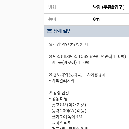
방향
남향 (주된출입구 )
높이
8m
상세설명
※ 현장 확인 물건입니다.
※ 면적(대지면적 1089.89평, 연면적 110평)
- 제1동(제조장) 110평
※ 용도지역 및 지목, 토지이용규제
- 계획관리지역
※ 공장 현황
- 공동 마당
- 층고 8M(처마 기준)
- 동력 200kW(각 동)
- 행거도어 높이 4M
- 호이스트 5t