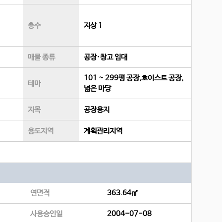
층수
지상 1
매물 종류
공장·창고 임대
101 ~ 299평 공장,호이스트 공장,
테마
넓은 마당
지목
공장용지
용도지역
계획관리지역
연면적
363.64㎡
사용승인일
2004-07-08