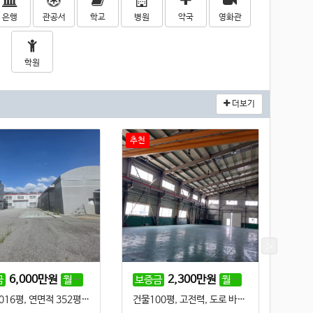
은행
관공서
학교
병원
약국
영화관
학원
더보기
추천
6,000
만원
680
만원
2,300
만원
230
만원
금
월세
보증금
월세
보증
(부가세미포함)
(부가세
대지 1016평, 연면적 352평, 단독마당, 사무실 있음, 대형차량 진출입 및 회차 가능
건물100평, 고전력, 도로 바로 옆, 대형차량 진출입 용이