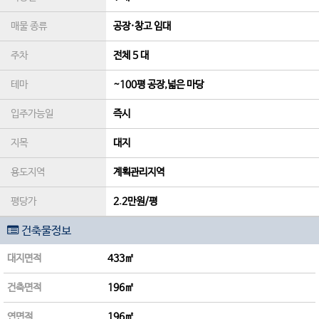
매물 종류
공장·창고 임대
주차
전체 5 대
테마
~100평 공장,넓은 마당
입주가능일
즉시
지목
대지
용도지역
계획관리지역
평당가
2.2만원/평
건축물정보
대지면적
433㎡
건축면적
196㎡
연면적
196㎡