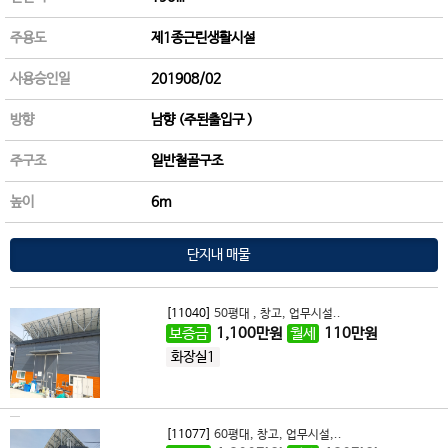
주용도
제1종근린생활시설
사용승인일
201908/02
방향
남향 (주된출입구 )
주구조
일반철골구조
높이
6m
단지내 매물
[11040]
50평대 , 창고, 업무시설..
보증금
1,100
만원
월세
110
만원
화장실1
[11077]
60평대, 창고, 업무시설,..