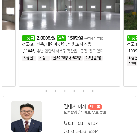
보증금
2,000
만원
월세
150
만원
보증금
(부가세미포함)
건물60, 신축, 대형차 진입, 민원소지 적음
건물30
[11046]
충남 천안시 서북구 직산읍
|
공장·창고 임대
[10990
화장실1
지상 1
실 59.78평
대 602평
2.5만원/평
화장실
2.7만
김대지 이사
미니홈
드론촬영 / 유튜브 무료 홍보
031-681-9132
010-5453-8844