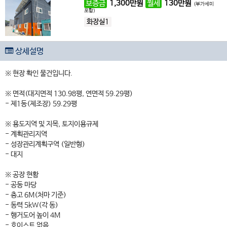
보증금
1,300
만원
월세
130
만원
(부가세미
포함)
화장실1
상세설명
※ 현장 확인 물건입니다.
※ 면적(대지면적 130.98평, 연면적 59.29평)
- 제1동(제조장) 59.29평
※ 용도지역 및 지목, 토지이용규제
- 계획관리지역
- 성장관리계획구역 (일반형)
- 대지
※ 공장 현황
- 공동 마당
- 층고 6M(처마 기준)
- 동력 5kW(각 동)
- 행거도어 높이 4M
- 호이스트 없음