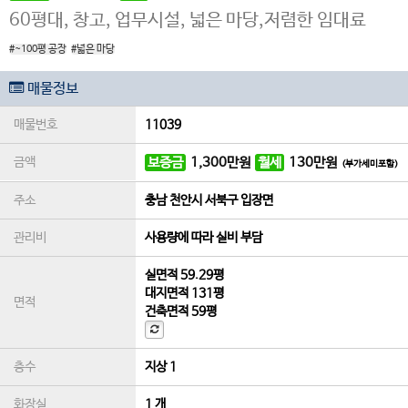
60평대, 창고, 업무시설, 넓은 마당,저렴한 임대료
#~100평 공장
#넓은 마당
매물정보
매물번호
11039
금액
보증금
1,300
만원
월세
130
만원
(부가세미포함)
주소
충남 천안시 서북구 입장면
관리비
사용량에 따라 실비 부담
실면적
59.29평
대지면적
131평
면적
건축면적
59평
층수
지상 1
화장실
1 개