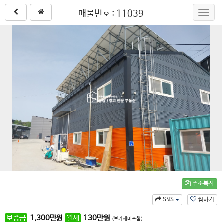
매물번호 : 11039
Toggl
navig
주소복사
SNS
찜하기
보증금
1,300
만원
월세
130
만원
(부가세미포함)