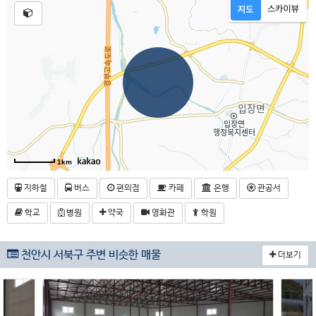
1km
지하철
버스
편의점
카페
은행
관공서
학교
병원
약국
영화관
학원
천안시 서북구 주변 비슷한 매물
더보기