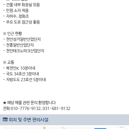
- 건물 내부 화장실 있음
- 민원 소지 적음
- 지하수, 정화조
- 주요 도로 접근성 좋음
※ 인근 현황
- 천안성거일반산업단지
- 천흥일반산업단지
- 천안테크노파크산업단지
※ 교통
- 북천안ic 10분이내
- 국도 34호선 3분이내
- 지방도도 23호선 5분이내
★ 해당 매물 관련 문의 환영합니다.
전화 010-7776-9132, 031-681-9132
위치 및 주변 편의시설