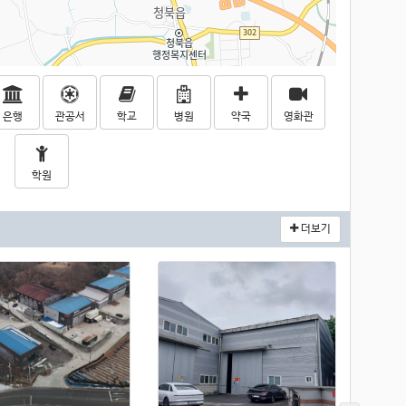
은행
관공서
학교
병원
약국
영화관
학원
더보기
급매