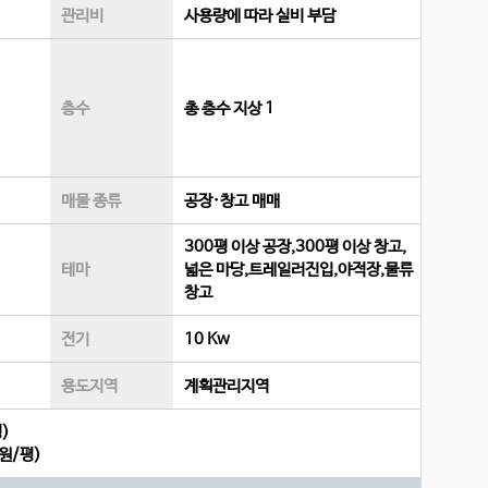
관리비
사용량에 따라 실비 부담
층수
총 층수 지상 1
매물 종류
공장·창고 매매
300평 이상 공장,300평 이상 창고,
테마
넓은 마당,트레일러진입,야적장,물류
창고
전기
10 Kw
용도지역
계획관리지역
)
만원/평
)