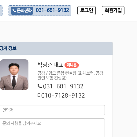
로그인
회원가입
031-681-9132
문의전화
당자 정보
박상준 대표
미니홈
공장 / 창고 종합 컨설팅 (화재보험, 공장
관련 보험 컨설팅)
031-681-9132
010-7128-9132