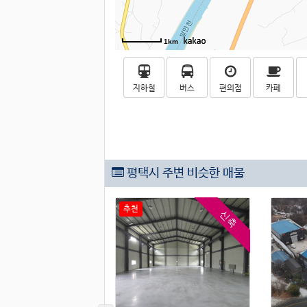
1km
지하철
버스
편의점
카페
평택시 주변 비슷한 매물
추천
신축