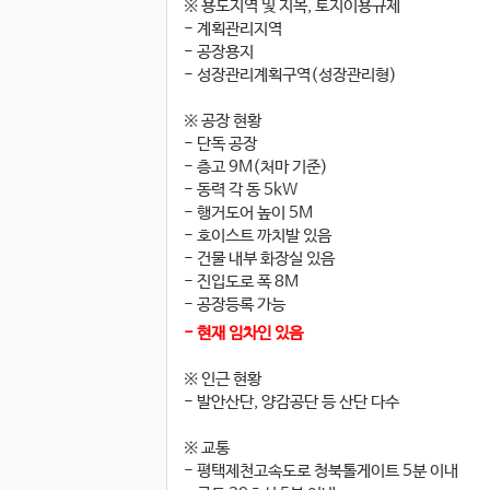
※ 용도지역 및 지목, 토지이용규제
- 계획관리지역
- 공장용지
- 성장관리계획구역(성장관리형)
※ 공장 현황
- 단독 공장
- 층고 9M(처마 기준)
- 동력 각 동 5kW
- 행거도어 높이 5M
- 호이스트 까치발 있음
- 건물 내부 화장실 있음
- 진입도로 폭 8M
- 공장등록 가능
- 현재 임차인 있음
※ 인근 현황
- 발안산단, 양감공단 등 산단 다수
※ 교통
- 평택제천고속도로 청북톨게이트 5분 이내