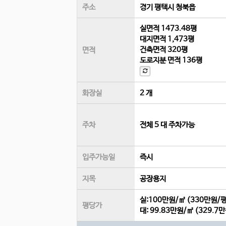
주소
경기 평택시 청북읍
실면적
1473.48평
대지면적
1,473평
건축면적
320평
면적
도로지분 면적
136평
화장실
2 개
주차
전체 5 대 주차가능
입주가능일
즉시
지목
공장용지
실:100만원/㎡ (330만원/평
평당가
대:
99.83만원/㎡
(
329.7