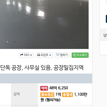
담
찜하기
주소복사
SNS
프린트
 단독 공장, 사무실 있음, 공장밀집지역
48
억
6,250
매매
금액
1
억
1,100
만
총보증금
총월세
원
(협의가능)