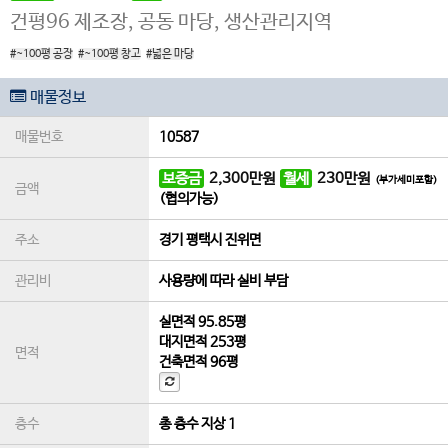
건평96 제조장, 공동 마당, 생산관리지역
#~100평 공장
#~100평 창고
#넓은 마당
매물정보
매물번호
10587
보증금
2,300
만원
월세
230
만원
(부가세미포함)
금액
(협의가능)
주소
경기 평택시 진위면
관리비
사용량에 따라 실비 부담
실면적
95.85평
대지면적
253평
면적
건축면적
96평
층수
총 층수 지상 1