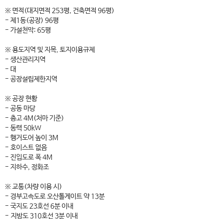
※ 면적(대지면적 253평, 건축면적 96평)
- 제1동(공장) 96평
- 가설천막: 65평
※ 용도지역 및 지목, 토지이용규제
- 생산관리지역
- 대
- 공장설립제한지역
※ 공장 현황
- 공동 마당
- 층고 4M(처마 기준)
- 동력 50kW
- 행거도어 높이 3M
- 호이스트 없음
- 진입도로 폭 4M
- 지하수, 정화조
※ 교통(차량 이용 시)
- 경부고속도로 오산톨게이트 약 13분
- 국지도 23호선 6분 이내
- 지방도 310호선 3분 이내