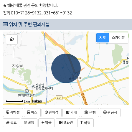
★ 해당 매물 관련 문의 환영합니다.
전화 010-7128-9132, 031-681-9132
위치 및 주변 편의시설
1km
지하철
버스
편의점
카페
은행
관공서
학교
병원
약국
영화관
학원