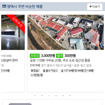
평택시 주변 비슷한 매물
더보기
강력추천
보증금
3,000
만원
월세
300
만원
보증금
 완비
공장 118평 사무실 20평, 주요 도로 접근성 좋음
건평11
[10159]
경기 용인시 처인구 남사읍
|
공장·창고 임대
[10588
화장실1
총 층수 지상 2
실 137.94평
대 346평
건 138평
총 층수
2.2만원/평