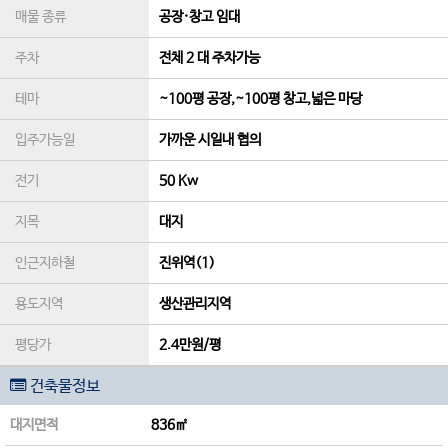
매물 종류
공장·창고 임대
주차
전체 2 대 주차가능
테마
~100평 공장,~100평 창고,넓은 마당
입주가능일
가까운 시일내 협의
전기
50 Kw
지목
대지
인근지하철
진위역(1)
용도지역
생산관리지역
평당가
2.4만원/평
건축물정보
대지면적
836㎡