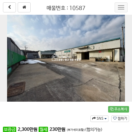
매물번호 : 10587
Toggl
navig
주소복사
SNS
찜하기
보증금
2,300
만원
월세
230
만원
(협의가능)
(부가세미포함)