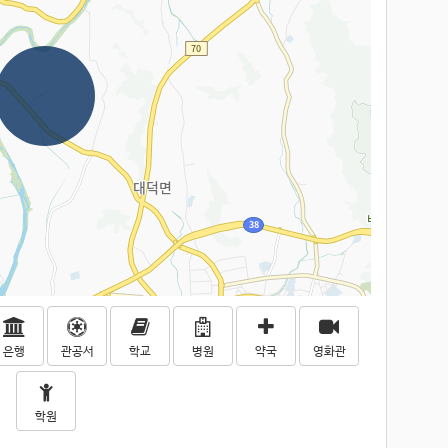
은행
관공서
학교
병원
약국
영화관
학원