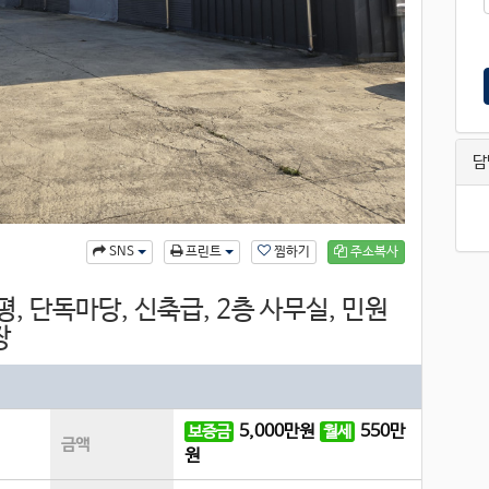
담
찜하기
주소복사
SNS
프린트
평, 단독마당, 신축급, 2층 사무실, 민원
장
5,000
만원
550
만
보증금
월세
금액
원