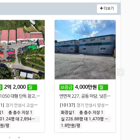
더보기
2
억
2,000
2,200
만원
4,000
만원
400
만원
금
의가능)
월세
보증금
(협의가능)
월세
보증
연면적1050 대형 단독 창고, 8M 도로 접함, 주요 도로 접근성 좋음
연면적 227, 공동 마당, 낮은 임대료, 5톤 이하 화물차 진출입 가능
81]
경기 안성시 고삼면
|
공장·창고 임대
[10137]
경기 안성시 양성면
|
공장·창고 임대
[101
실1
총 층수 지상 1
화장실1
총 층수 지상 1
총 층
001.24평
대 2,894평
건 1,001평
실 226.88평
대 1,470평
건 182평
실 3
만원/평
1.8만원/평
2.