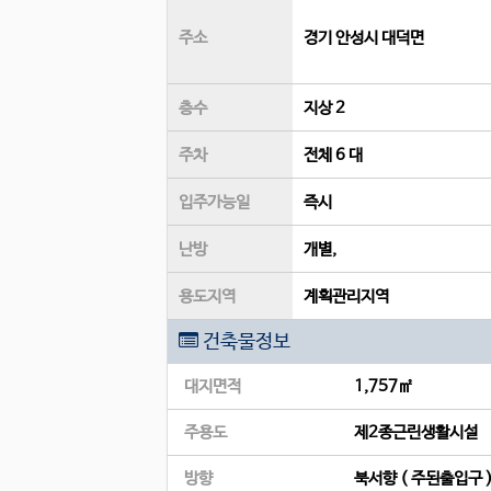
주소
경기 안성시 대덕면
층수
지상 2
주차
전체 6 대
입주가능일
즉시
난방
개별,
용도지역
계획관리지역
건축물정보
대지면적
1,757㎡
주용도
제2종근린생활시설
방향
북서향 ( 주된출입구 