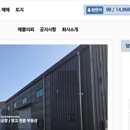
 매매
토지
98 / 14,868
방문자
매물의뢰
공지사항
회사소개
담