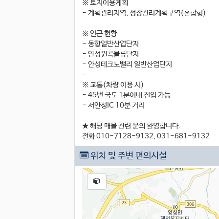
※ 토지이용계획
- 계획관리지역, 성장관리계획구역(혼합형)
※ 인근 현황
- 동항일반산업단지
- 안성원곡물류단지
- 안성테크노밸리 일반산업단지
-
※ 교통(차량 이용 시)
- 45번 국도 1분이내 진입 가능
- 서안성IC 10분 거리
★ 해당 매물 관련 문의 환영합니다.
전화 010-7128-9132, 031-681-9132
위치 및 주변 편의시설