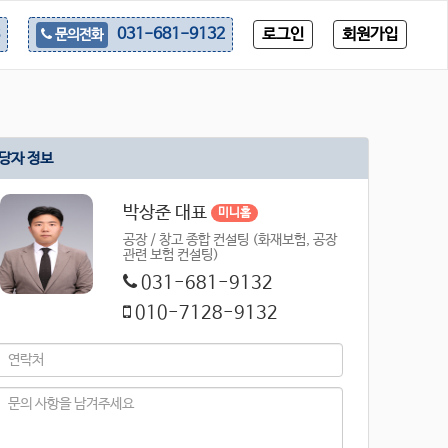
로그인
회원가입
031-681-9132
문의전화
당자 정보
박상준 대표
미니홈
공장 / 창고 종합 컨설팅 (화재보험, 공장
관련 보험 컨설팅)
031-681-9132
010-7128-9132