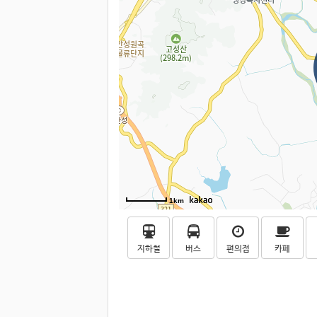
1km
지하철
버스
편의점
카페