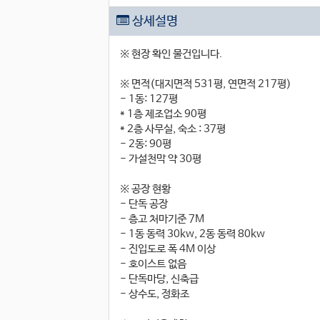
상세설명
※ 현장 확인 물건입니다.
※ 면적(대지면적 531평, 연면적 217평)
- 1동: 127평
* 1층 제조업소 90평
* 2층 사무실, 숙소 : 37평
- 2동: 90평
- 가설천막 약 30평
※ 공장 현황
- 단독 공장
- 층고 처마기준 7M
- 1동 동력 30kw, 2동 동력 80kw
- 진입도로 폭 4M 이상
- 호이스트 없음
- 단독마당, 신축급
- 상수도, 정화조