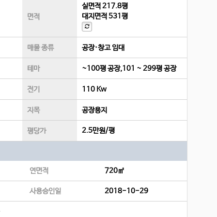
실면적
217.8평
대지면적
531평
면적
매물 종류
공장·창고 임대
테마
~100평 공장,101 ~ 299평 공장
전기
110 Kw
지목
공장용지
2.5만원/평
평당가
연면적
720㎡
사용승인일
2018-10-29
)