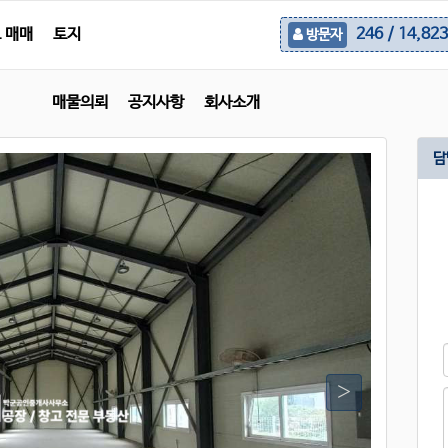
 매매
토지
246 / 14,823
방문자
매물의뢰
공지사항
회사소개
담