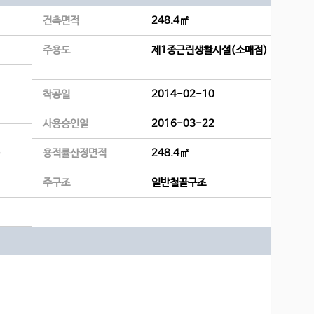
건축면적
248.4㎡
주용도
제1종근린생활시설(소매점)
착공일
2014-02-10
사용승인일
2016-03-22
)
용적률산정면적
248.4㎡
주구조
일반철골구조