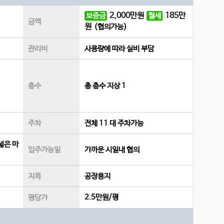
2,000
만원
185
만
보증금
월세
금액
원
(협의가능)
관리비
사용량에 따라 실비 부담
층수
총 층수 지상 1
주차
전체 11 대 주차가능
넓은 마
입주가능일
가까운 시일내 협의
지목
공장용지
2.5만원/평
평당가