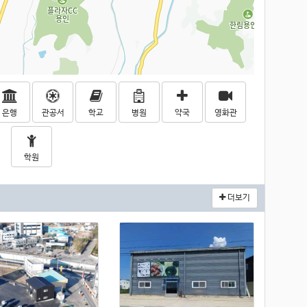
은행
관공서
학교
병원
약국
영화관
학원
더보기