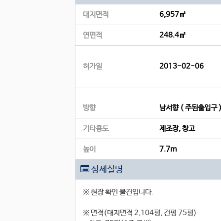
대지면적
6,957㎡
연면적
248.4㎡
허가일
2013-02-06
방향
남서향 ( 주된출입구 
기타용도
제조장, 창고
높이
7.7m
상세설명
※ 현장 확인 물건입니다.
※ 면적(대지면적 2,104평, 건평 75평)