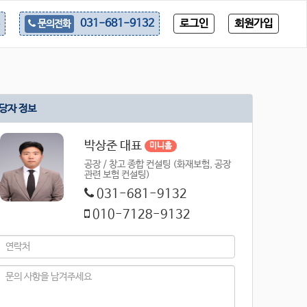
로그인
회원가입
031-681-9132
문의전화
당자 정보
박상준 대표
미니홈
공장 / 창고 종합 컨설팅 (화재보험, 공장
관련 보험 컨설팅)
031-681-9132
010-7128-9132