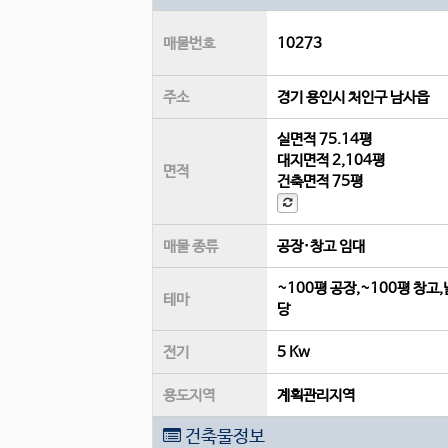
매물번호
10273
주소
경기 용인시 처인구 남사읍
실면적
75.14평
대지면적
2,104평
면적
건축면적
75평
매물 종류
공장·창고 임대
~100평 공장,~100평 창고,
테마
당
전기
5 Kw
용도지역
계획관리지역
건축물정보