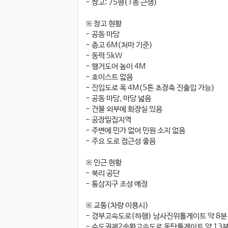
- 창고: 75평(1종 근생)
※ 창고 현황
- 공동 마당
- 층고 6M(처마 기준)
- 동력 5kW
- 행거도어 높이 4M
- 호이스트 없음
- 진입도로 폭 4M(5톤 초장축 진출입 가능)
- 공동 마당, 마당 넓음
- 건물 외부에 화장실 있음
- 공장밀집지역
- 주변에 민가 없어 민원 소지 없음
- 주요 도로 접근성 좋음
※ 인근 현황
- 북리 공단
- 통삼지구 조성 예정
※ 교통(차량 이용시)
- 경부고속도로(하행) 남사진위톨게이트 약 8분
- 수도권제2순환고속도로 동탄톨게이트 약 13