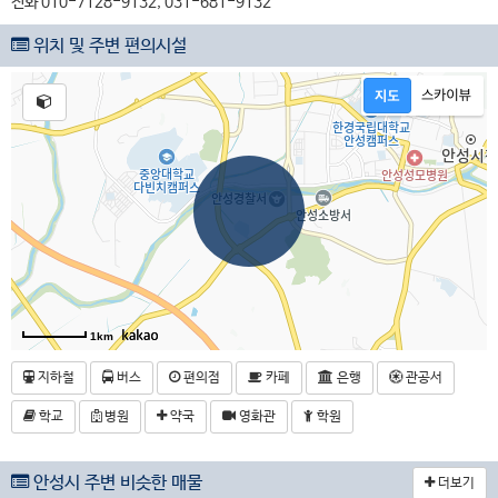
전화 010-7128-9132, 031-681-9132
위치 및 주변 편의시설
1km
지하철
버스
편의점
카페
은행
관공서
학교
병원
약국
영화관
학원
안성시 주변 비슷한 매물
더보기