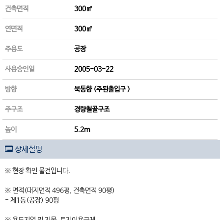
건축면적
300㎡
연면적
300㎡
주용도
공장
사용승인일
2005-03-22
방향
북동향 (주된출입구 )
주구조
경량철골구조
높이
5.2m
상세설명
※ 현장 확인 물건입니다.
※ 면적(대지면적 496평, 건축면적 90평)
- 제1동(공장) 90평