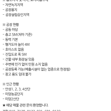
※ 용도지역 및 지목, 토지이용규제
- 자연녹지지역
- 공장용지
- 공장설립승인지역
※ 공장 현황
- 공동 마당
- 층고 5M(처마 기준)
- 동력 기본
- 행거도어 높이 4M
- 호이스트 없음
- 진입도로 폭 5M
- 건물 내부 화장실 있음
- 주변에 민가 없어 민원 소지 없음
- 공장등록 가능(배출시설이 없는 업종으로 한정됨)
- 창고 용도 임대 불가
※ 인근 현황
- 안성1, 2, 3, 4산단
- 미양농공단지
- 미양2산단
★ 해당 매물 관련 문의 환영합니다.