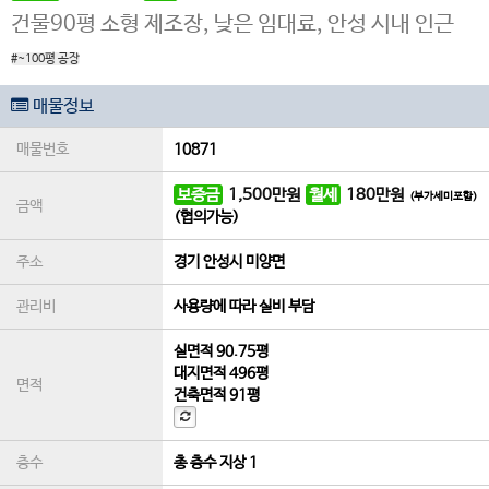
건물90평 소형 제조장, 낮은 임대료, 안성 시내 인근
#~100평 공장
매물정보
매물번호
10871
보증금
1,500
만원
월세
180
만원
(부가세미포함)
금액
(협의가능)
주소
경기 안성시 미양면
관리비
사용량에 따라 실비 부담
실면적
90.75평
대지면적
496평
면적
건축면적
91평
층수
총 층수 지상 1