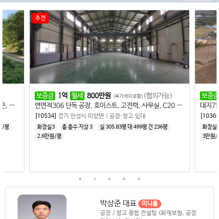
추천
보증금
1
억
월세
800
만원
(협의가능)
보증금
5,000
만원
(부가세미포함)
연면적306 단독 공장, 호이스트, 고전력, 사무실, C20 화학업종 가능
대지756 건148 신축
[10534]
경기 안성시 미양면
|
공장·창고 임대
[10368]
경기 안성시
화장실3
총 층수 지상 3
실 305.83평
대 499평
건 236평
화장실1
총 층수 지상 
2.6만원/평
3만원/평
박상준 대표
미니홈
공장 / 창고 종합 컨설팅 (화재보험, 공장